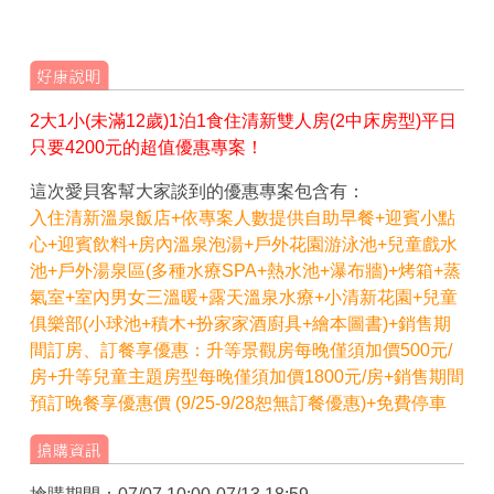
2大1小(未滿12歲)1泊1食住清新雙人房(2中床房型)平日
只要4200元的超值優惠專案！
這次愛貝客幫大家談到的優惠專案包含有：
入住清新溫泉飯店+依專案人數提供自助早餐+迎賓小點
心+迎賓飲料+房內溫泉泡湯+戶外花園游泳池+兒童戲水
池+戶外湯泉區(多種水療SPA+熱水池+瀑布牆)+烤箱+蒸
氣室+室內男女三溫暖+露天溫泉水療+小清新花園+兒童
俱樂部(小球池+積木+扮家家酒廚具+繪本圖書)+銷售期
間訂房、訂餐享優惠：升等景觀房每晚僅須加價500元/
房+升等兒童主題房型每晚僅須加價1800元/房+銷售期間
預訂晚餐享優惠價 (9/25-9/28恕無訂餐優惠)+免費停車