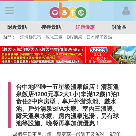
歡迎加入
附近景點
搜尋景點
好康優惠
討論區
APP登入
熱門：
特色遊戲場
親子住房優惠
台北親子餐廳
溫泉泡湯SPA
溜滑梯民宿
觀光工廠
DIY摘果
日本親子景點
首 頁
搜尋景點
台中地區唯一五星級溫泉飯店！清新溫
好康優惠
泉飯店4200元享2大1小(未滿12歲)1泊1
食住2中床房型，享戶外游泳池、戲水
最新消息
池、戶外湯泉SPA水療、室內三溫暖、
露天溫泉水療、房內溫泉泡湯，另有球
池等設施、晚餐再享加價優惠！
最新留言
暑假平日不另加價！專案享一般週五及9/24、9/28)