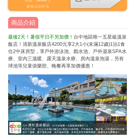
原價：
14300
元
節省
10100
元
商品介紹
最後2天！暑假平日不另加價！
台中地區唯一五星級溫泉
飯店！清新溫泉飯店4200元享2大1小(未滿12歲)1泊1食
住2中床房型，享戶外游泳池、戲水池、戶外湯泉SPA水
療、室內三溫暖、露天溫泉水療、房內溫泉泡湯，另有
球池等兒童俱樂部、晚餐再享加價優惠！