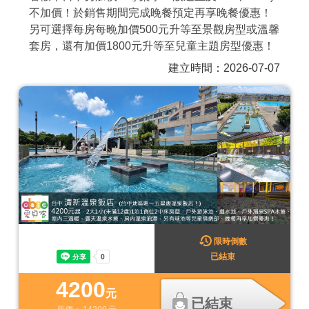
不加價！於銷售期間完成晚餐預定再享晚餐優惠！
商家合作
另可選擇每房每晚加價500元升等至景觀房型或溫馨
套房，還有加價1800元升等至兒童主題房型優惠！
推薦景點
建立時間：2026-07-07
討論區
聯絡我們
APP下載
限時倒數
已結束
4200
元
已結束