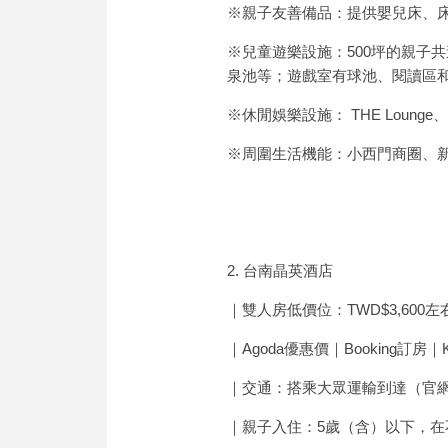
※親子友善備品：提供嬰兒床、
※兒童遊樂設施：500坪的親子
泉池等；遊戲室有球池、閱讀區
※休閒娛樂設施： THE Lounge
※周圍生活機能：小西門商圈、
2. 台南晶英酒店
｜雙人房低價位：TWD$3,600左
｜Agoda優惠價｜Booking訂房｜K
｜交通：搭乘大眾運輸到達（官網詳
｜親子入住：5歲（含）以下，在