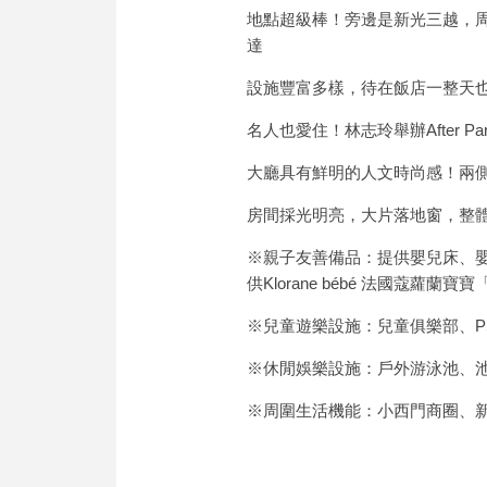
地點超級棒！旁邊是新光三越，
達
設施豐富多樣，待在飯店一整天
名人也愛住！林志玲舉辦After P
大廳具有鮮明的人文時尚感！兩
房間採光明亮，大片落地窗，整
※親子友善備品：提供嬰兒床、
供Klorane bébé 法國蔻蘿蘭
※兒童遊樂設施：兒童俱樂部、P
※休閒娛樂設施：戶外游泳池、
※周圍生活機能：小西門商圈、