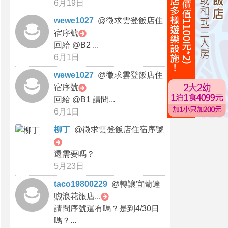
6月19日
wewe1027
@
徵求雲登飯店住
宿序號
回給 @B2 ...
6月1日
wewe1027
@
徵求雲登飯店住
宿序號
回給 @B1 請問...
6月1日
柳丁
@
徵求雲登飯店住宿序號
還需要嗎？
5月23日
taco19800229
@
轉讓宜蘭達
煦浪花旅店...
請問序號還有嗎？是到4/30日
嗎？...