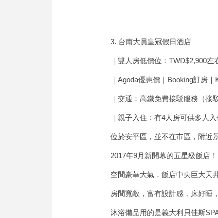
3. 台南大員皇冠假日酒店
｜雙人房低價位：TWD$2,900左
｜Agoda優惠價｜Booking訂房｜K
｜交通：高鐵免費接駁服務（接
｜親子入住：有4人房可供多人入
位於安平區，並不在市區，附近
2017年9月新開幕的五星級飯店
空間豪華大氣，飯店中央巨大天
房間寬敞，富有設計感，床好睡
沐浴備品用的是義大利貝佳斯SP