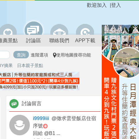
歡迎加入
|
登入
推薦景點
討論區
聯絡我們
APP下載
進階選項
使用地圖搜尋功能
IY摘果
日本親子景點
討論留言
i9999iii
@
徵求雲登飯店住宿
序號
回給 @B1 ...