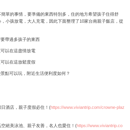
不簡單的事情，要準備的東西特別多，住的地方希望孩子住得舒
，小孩放電，大人充電，因此下面整理了10家台南親子飯店，從
。
需要帶過多孩子的東西
孩可以在這盡情放電
人可以在這放鬆度假
些景點可以玩，附近生活便利度如何？
日酒店，親子度假必住！(
https://www.viviantrip.com/crowne-plaz
空絕美泳池、親子友善，名人也愛住！(
https://www.viviantrip.co