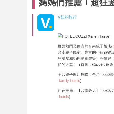
媽媽們推薦！超狂
V妞的旅行
推薦熱門又便宜的台南親子飯店(
台南親子民宿。豐富的小孩遊樂
兒澡盆和奶瓶消毒鍋等）評價好！
們的天堂！（首圖：Cozzi和
全台親子飯店攻略：全台Top50
-family-hotels
)
住宿推薦：【台南飯店】Top30
-hotels
)