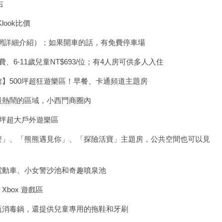
右
look比價
網詳細介紹）；如果開車的話，有免費停車場
6-11歲兒童NT$693/位；有4人房可供多人入住
】500坪超狂遊樂區！早餐、卡通頻道主題房
最熱鬧的區域，小西門商圈內
0坪超大戶外遊樂區
警」、「熊熊遇見你」、「探險活寶」主題房，公共空間也可以見
電動車、小女警沙池和奇趣噴泉池
box 遊戲區
瓶消毒鍋，還提供兒童專用的拖鞋和牙刷