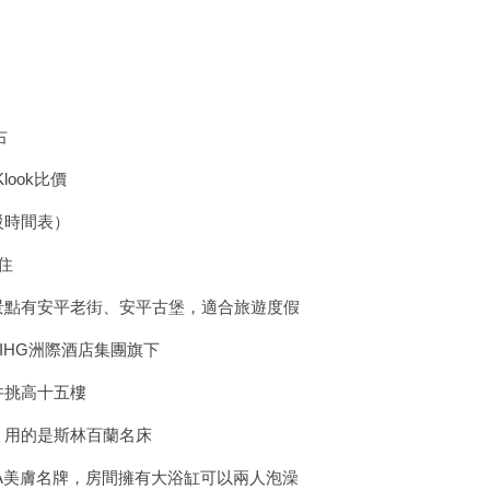
右
look比價
駁時間表）
住
景點有安平老街、安平古堡，適合旅遊度假
！IHG洲際酒店集團旗下
井挑高十五樓
，用的是斯林百蘭名床
A美膚名牌，房間擁有大浴缸可以兩人泡澡