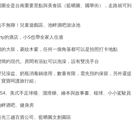
周圍全是台南重要景點與美食區（藍晒圖、國華街），走路就可到
也不無聊！兒童遊戲區、池畔酒吧游泳池
arty的酒店，小S也帶全家人住過
側的大鼓，菱紋木窗，任何一個角落都可以是拍照打卡地點
體簡約現代。房間有浴缸可以泡澡，設有雙洗手台
嬰兒澡盆、奶瓶消毒鍋借用，數量有限，需先預約保留，另外還提
寶寶「寶寶呵護旅行組」
S4、美式手足球檯、溜滑梯、繪本與故事書、槌球、小小駕駛員
池畔酒吧、健身房
新光三越百貨公司、藍晒圖文創園區