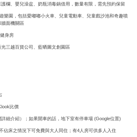
床護欄、嬰兒澡盆、奶瓶消毒鍋借用，數量有限，需先預約保留
共遊樂園，包括愛嘟嘟小火車、兒童電動車、兒童戲沙池和奇趣噴
和牆面機關區
、健身房
新光三越百貨公司、藍晒圖文創園區
右
look比價
細介紹）；如果開車的話，地下室有停車場 (Google位置)
不佔床之情況下可免費與大人同住；有4人房可供多人入住