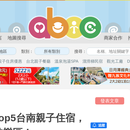
言
地圖搜尋
商家合作
類別：
搜尋：
親子住房優惠
台北親子餐廳
溫泉泡湯SPA
溜滑梯民宿
觀光工廠
D
享
發表文章
op5台南親子住宿，
追蹤