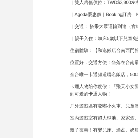
｜雙人房低價位：TWD$2,900左
｜Agoda優惠價｜Booking訂房｜K
｜交通： 搭乘大眾運輸到達（官
｜親子入住：加床5歲以下兒童免費、
住宿體驗：【和逸飯店台南西門館
位置好，交通方便！坐落在台南
全台唯一卡通頻道聯名飯店，50
卡通人物陪你度假！「飛天小女
到可愛的卡通人物！
戶外遊戲區有嘟嘟小火車、兒童
室內遊戲室有超大球池、家家酒、X
親子友善！有嬰兒床、澡盆、奶