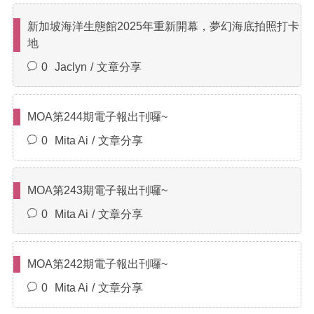
商家合作
新加坡海洋生態館2025年重新開幕，夢幻海底拍照打卡
地
0
Jaclyn
文章分享
推薦景點
討論區
MOA第244期電子報出刊囉~
0
Mita Ai
文章分享
聯絡我們
MOA第243期電子報出刊囉~
APP下載
0
Mita Ai
文章分享
MOA第242期電子報出刊囉~
0
Mita Ai
文章分享