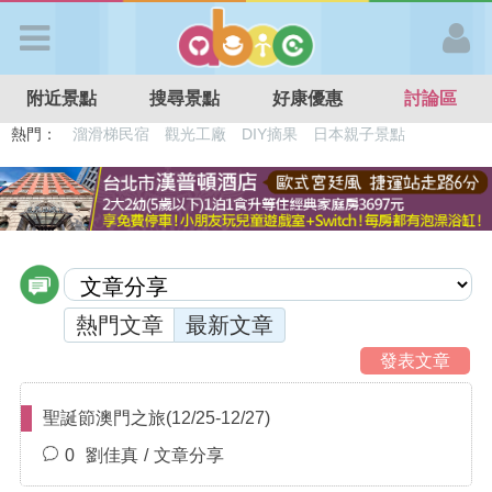
歡迎加入
附近景點
搜尋景點
好康優惠
討論區
APP登入
熱門：
溜滑梯民宿
觀光工廠
DIY摘果
日本親子景點
特色遊戲場
親子住房優惠
台北親子餐廳
溫泉泡湯SPA
首 頁
搜尋景點
好康優惠
熱門文章
最新文章
發表文章
最新消息
聖誕節澳門之旅(12/25-12/27)
0
劉佳真
文章分享
最新留言