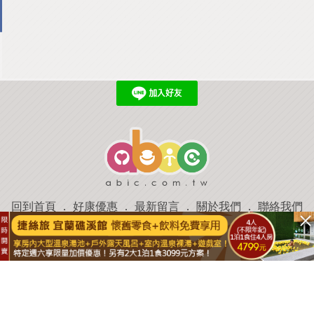
回到首頁
．
好康優惠
．
最新留言
．
關於我們
．
聯絡我們
部落格微件
．
商家合作
．
討論區
．
推薦景點
．
APP下載
羿磊資訊 服務條款&隱私權政策