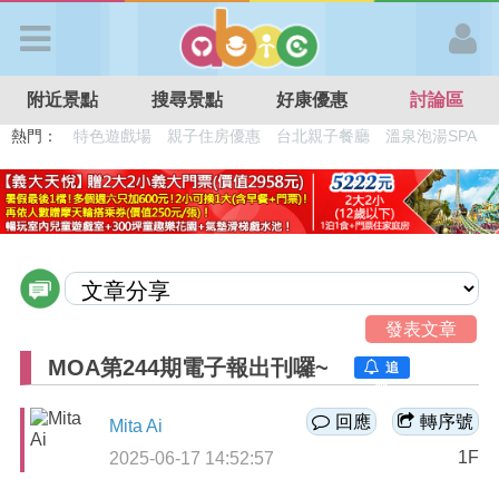
歡迎加入
附近景點
搜尋景點
好康優惠
討論區
APP登入
熱門：
特色遊戲場
親子住房優惠
台北親子餐廳
溫泉泡湯SPA
溜滑梯民宿
觀光工廠
DIY摘果
日本親子景點
首 頁
搜尋景點
好康優惠
發表文章
MOA第244期電子報出刊囉~
追
蹤
最新消息
回應
轉序號
Mita Ai
1F
2025-06-17 14:52:57
最新留言