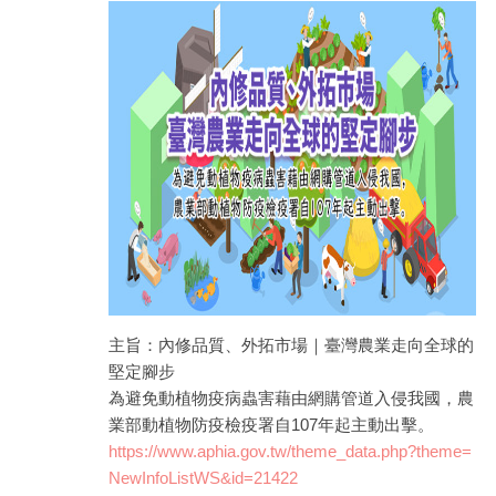
商家合作
推薦景點
討論區
聯絡我們
APP下載
主旨：內修品質、外拓市場｜臺灣農業走向全球的
堅定腳步
為避免動植物疫病蟲害藉由網購管道入侵我國，農
業部動植物防疫檢疫署自107年起主動出擊。
https://www.aphia.gov.tw/theme_data.php?theme=
NewInfoListWS&id=21422