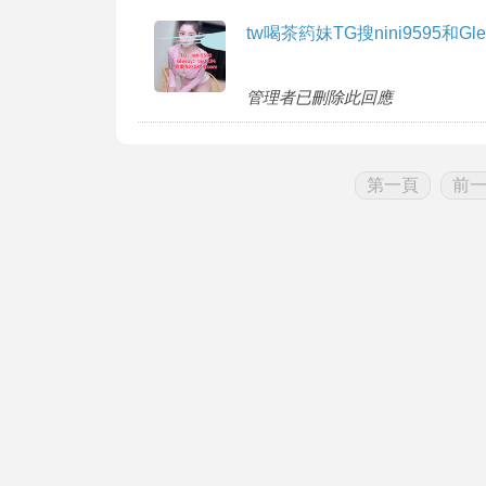
tw喝茶箹妹TG搜nini9595和Glee
管理者已刪除此回應
第一頁
前