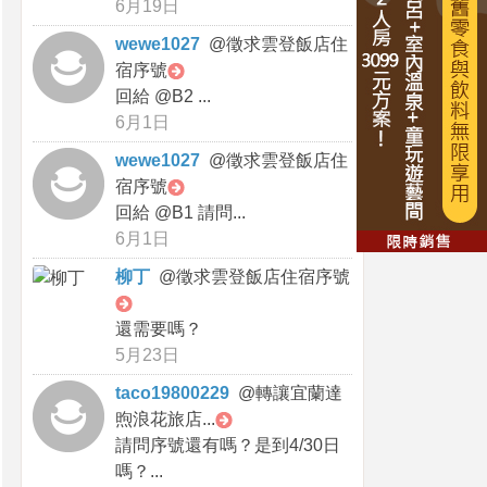
6月19日
wewe1027
@
徵求雲登飯店住
宿序號
回給 @B2 ...
6月1日
wewe1027
@
徵求雲登飯店住
宿序號
回給 @B1 請問...
6月1日
柳丁
@
徵求雲登飯店住宿序號
還需要嗎？
5月23日
taco19800229
@
轉讓宜蘭達
煦浪花旅店...
請問序號還有嗎？是到4/30日
嗎？...