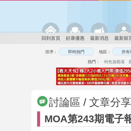
回到首頁
好康優惠
最新消息
最新留
排序：
地區：
熱門：
特色遊戲場
討論區
/
文章分
MOA第243期電子