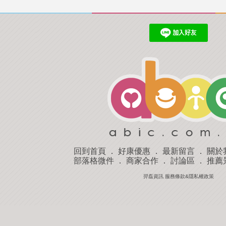
回到首頁
．
好康優惠
．
最新留言
．
關於
部落格微件
．
商家合作
．
討論區
．
推薦
羿磊資訊 服務條款&隱私權政策