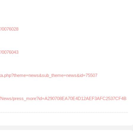
7/0076028
7/0076043
e_data.php?theme=news&sub_theme=news&id=75507
ome/News/press_more?id=A290708EA70E4D12AEF3AFC2537CF4B