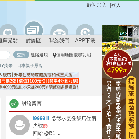
歡迎加入
|
登入
推薦景點
討論區
聯絡我們
APP下載
進階選項
使用地圖搜尋功能
IY摘果
日本親子景點
討論留言
i9999iii
@
徵求雲登飯店住宿
序號
回給 @B1 ...