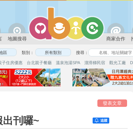
言
地圖搜尋
商家合作
類別：
搜尋：
親子住房優惠
台北親子餐廳
溫泉泡湯SPA
溜滑梯民宿
觀光工廠
D
享
發表文章
報出刊囉~
追蹤