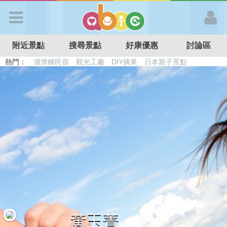
歡迎加入
附近景點
搜尋景點
好康優惠
討論區
APP登入
熱門：
溜滑梯民宿
觀光工廠
DIY摘果
日本親子景點
特色遊戲場
親子住房優惠
台北親子餐廳
溫泉泡湯SPA
首 頁
搜尋景點
好康優惠
最新消息
最新留言
黃玉菁