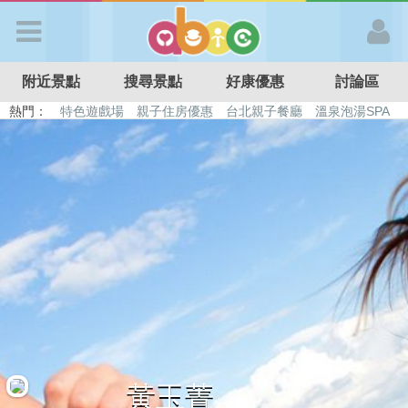
歡迎加入
附近景點
搜尋景點
好康優惠
討論區
APP登入
熱門：
特色遊戲場
親子住房優惠
台北親子餐廳
溫泉泡湯SPA
溜滑梯民宿
觀光工廠
DIY摘果
日本親子景點
首 頁
搜尋景點
好康優惠
最新消息
最新留言
黃玉菁