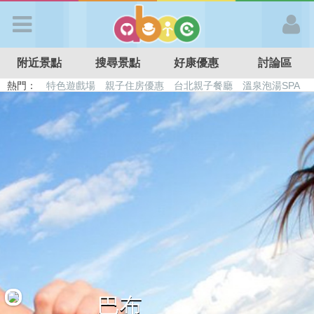
歡迎加入
附近景點
搜尋景點
好康優惠
討論區
APP登入
熱門：
特色遊戲場
親子住房優惠
台北親子餐廳
溫泉泡湯SPA
溜滑梯民宿
觀光工廠
DIY摘果
日本親子景點
首 頁
搜尋景點
好康優惠
最新消息
最新留言
巴布