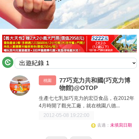
商家合作
推薦景點
討論區
聯絡我們
77巧克力共和國(巧克力博
桃園
物館)@OTOP
APP下載
生產七七乳加巧克力的宏亞食品，在2012年
4月時開了觀光工廠，就在桃園八德...
2012-05-08 19:22:00
去過：
未填寫日期