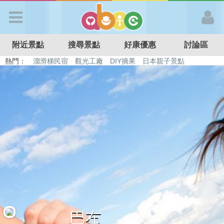
歡迎加入
附近景點
搜尋景點
好康優惠
討論區
APP登入
熱門：
溜滑梯民宿
觀光工廠
DIY摘果
日本親子景點
特色遊戲場
親子住房優惠
台北親子餐廳
溫泉泡湯SPA
首 頁
搜尋景點
好康優惠
最新消息
最新留言
巴布