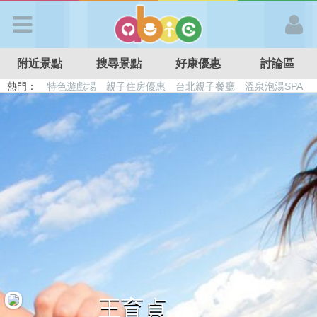
歡迎加入
附近景點
搜尋景點
好康優惠
討論區
APP登入
熱門：
特色遊戲場
親子住房優惠
台北親子餐廳
溫泉泡湯SPA
溜滑梯民宿
觀光工廠
DIY摘果
日本親子景點
首 頁
搜尋景點
好康優惠
最新消息
最新留言
王育貞