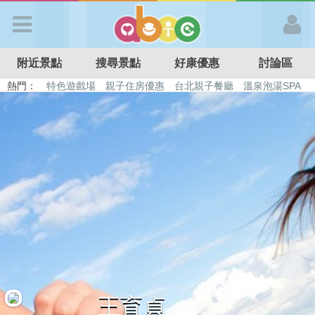
歡迎加入
附近景點
搜尋景點
好康優惠
討論區
APP登入
熱門：
特色遊戲場
親子住房優惠
台北親子餐廳
溫泉泡湯SPA
溜滑梯民宿
觀光工廠
DIY摘果
日本親子景點
首 頁
搜尋景點
好康優惠
最新消息
最新留言
王育貞