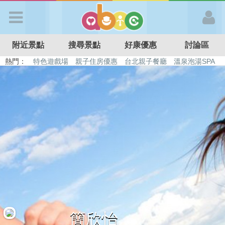
歡迎加入
附近景點
搜尋景點
好康優惠
討論區
APP登入
熱門：
特色遊戲場
親子住房優惠
台北親子餐廳
溫泉泡湯SPA
溜滑梯民宿
觀光工廠
DIY摘果
日本親子景點
首 頁
搜尋景點
好康優惠
最新消息
最新留言
簡欣怡