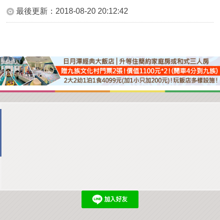
最後更新：
2018-08-20 20:12:42