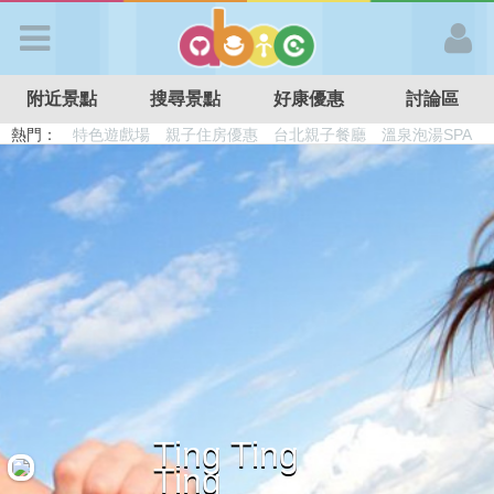
歡迎加入
附近景點
搜尋景點
好康優惠
討論區
APP登入
熱門：
特色遊戲場
親子住房優惠
台北親子餐廳
溫泉泡湯SPA
溜滑梯民宿
觀光工廠
DIY摘果
日本親子景點
首 頁
搜尋景點
好康優惠
最新消息
Ting Ting
最新留言
Ting