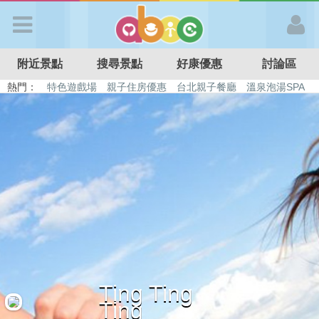
歡迎加入
附近景點
搜尋景點
好康優惠
討論區
APP登入
熱門：
特色遊戲場
親子住房優惠
台北親子餐廳
溫泉泡湯SPA
溜滑梯民宿
觀光工廠
DIY摘果
日本親子景點
首 頁
搜尋景點
好康優惠
最新消息
Ting Ting
最新留言
Ting