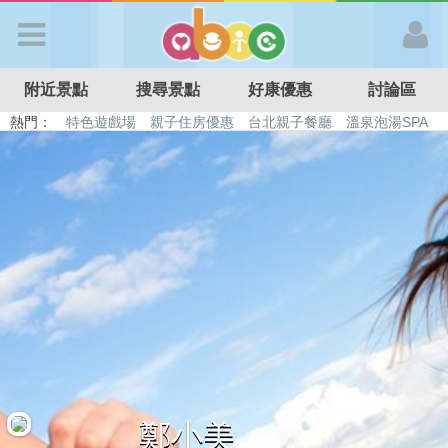
歡迎加入
附近景點
搜尋景點
好康優惠
討論區
APP登入
熱門：
特色遊戲場
親子住房優惠
台北親子餐廳
溫泉泡湯SPA
溜滑梯民宿
觀光工廠
DIY摘果
日本親子景點
首 頁
搜尋景點
好康優惠
最新消息
最新留言
鄭小美