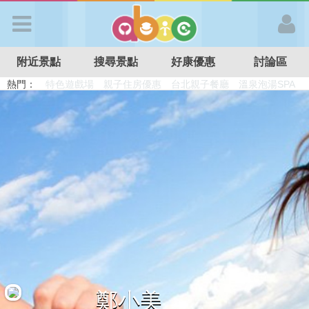
歡迎加入
附近景點
搜尋景點
好康優惠
討論區
APP登入
熱門：
溜滑梯民宿
觀光工廠
DIY摘果
日本親子景點
特色遊戲場
親子住房優惠
台北親子餐廳
溫泉泡湯SPA
首 頁
搜尋景點
好康優惠
最新消息
最新留言
鄭小美