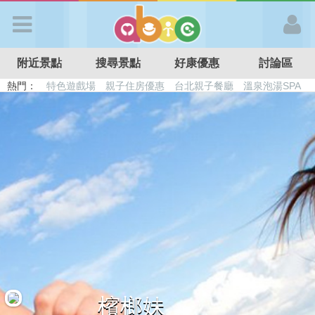
歡迎加入
附近景點
搜尋景點
好康優惠
討論區
APP登入
熱門：
特色遊戲場
親子住房優惠
台北親子餐廳
溫泉泡湯SPA
溜滑梯民宿
觀光工廠
DIY摘果
日本親子景點
首 頁
搜尋景點
好康優惠
最新消息
最新留言
檳榔妹