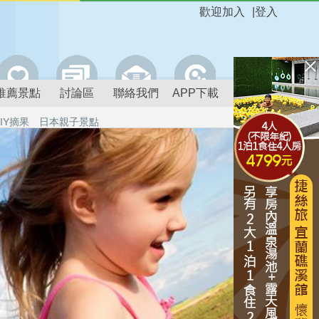
歡迎加入
|
登入
推薦景點
討論區
聯絡我們
APP下載
IY摘果
日本親子景點