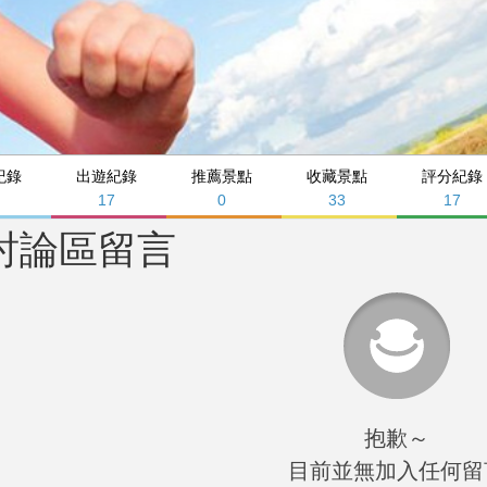
紀錄
出遊紀錄
推薦景點
收藏景點
評分紀錄
6
17
0
33
17
討論區留言
抱歉～
目前並無加入任何留