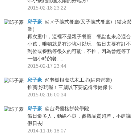
帶小孩跑跳曬太陽的好地方!
2015-02-18 23:22
邱子豪
@
ㄨ子義式餐廳(叉子義式餐廳)（結束營
業）
再次重申，這裡不是親子餐廳，餐點也未必適合
小孩，唯獨就是有沙坑可以玩，假日去要有訂不
到位或餐點等很久的可能，不推，因為曾經等了
一個小時的餐.....
2015-02-17 23:44
邱子豪
@
老樹根魔法木工坊(結束營業)
推薦!好玩喔！三歲以下要記得帶健保卡
2015-02-16 00:34
邱子豪
@
台灣優格餅乾學院
假日爆多人，動線不良，參觀品質超差，不建議
假日去!
2014-11-16 18:07