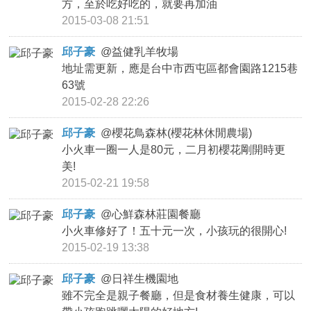
方，至於吃好吃的，就要再加油
2015-03-08 21:51
邱子豪
@
益健乳羊牧場
地址需更新，應是台中市西屯區都會園路1215巷
63號
2015-02-28 22:26
邱子豪
@
櫻花鳥森林(櫻花林休閒農場)
小火車一圈一人是80元，二月初櫻花剛開時更
美!
2015-02-21 19:58
邱子豪
@
心鮮森林莊園餐廳
小火車修好了！五十元一次，小孩玩的很開心!
2015-02-19 13:38
邱子豪
@
日祥生機園地
雖不完全是親子餐廳，但是食材養生健康，可以