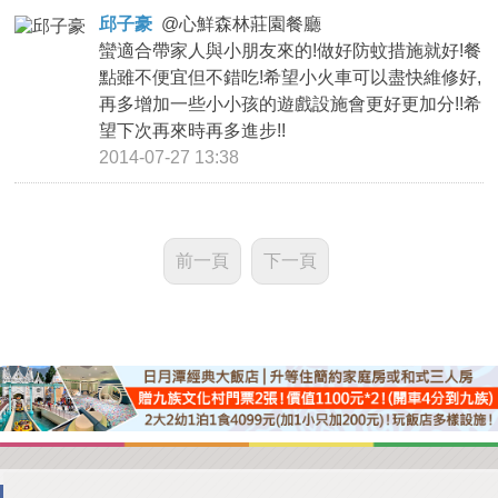
邱子豪
@
心鮮森林莊園餐廳
蠻適合帶家人與小朋友來的!做好防蚊措施就好!餐
點雖不便宜但不錯吃!希望小火車可以盡快維修好,
再多增加一些小小孩的遊戲設施會更好更加分!!希
望下次再來時再多進步!!
2014-07-27 13:38
前一頁
下一頁