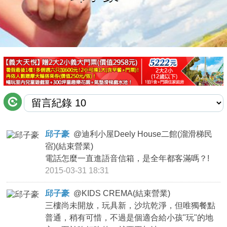
商家合作
推薦景點
討論區
聯絡我們
邱子豪
@
迪利小屋Deely House二館(溜滑梯民
宿)(結束營業)
APP下載
電話怎麼一直進語音信箱，是全年都客滿嗎？!
2015-03-31 18:31
邱子豪
@
KIDS CREMA(結束營業)
三樓尚未開放，玩具新，沙坑乾淨，但唯獨餐點
普通，稍有可惜，不過是個適合給小孩"玩"的地