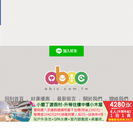
回到首頁
．
好康優惠
．
最新留言
．
關於我們
．
聯絡我們
部落格微件
．
商家合作
．
討論區
．
推薦景點
．
APP下載
羿磊資訊 服務條款&隱私權政策