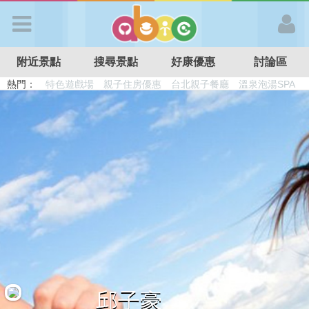
歡迎加入
附近景點
搜尋景點
好康優惠
討論區
APP登入
熱門：
溜滑梯民宿
觀光工廠
DIY摘果
日本親子景點
特色遊戲場
親子住房優惠
台北親子餐廳
溫泉泡湯SPA
首 頁
搜尋景點
好康優惠
最新消息
最新留言
邱子豪