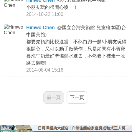
Himwo Chen
@
八老爺車站-乳牛的家
小朋友玩的很開心噢！！
2014-10-22 11:00
Himwo Chen
@
國立台灣美術館-兒童繪本區(台
中國美館)
都要先預約比較適當，不然白跑一趟!小朋友玩得
很開心，又可以動手做勞作，只是如果有小寶寶
要泡牛奶最好準備熱水進去，不然要下樓走一段
路去裝噢!
2014-08-04 15:16
前一頁
下一頁