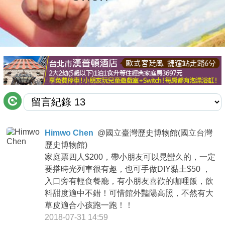
商家合作
推薦景點
討論區
聯絡我們
Himwo Chen
@
國立臺灣歷史博物館(國立台灣
歷史博物館)
APP下載
家庭票四人$200，帶小朋友可以晃蠻久的，一定
要搭時光列車很有趣，也可手做DIY黏土$50 ，
入口旁有輕食餐廳，有小朋友喜歡的咖哩飯，飲
料甜度適中不錯！可惜館外豔陽高照，不然有大
草皮適合小孩跑一跑！！
2018-07-31 14:59