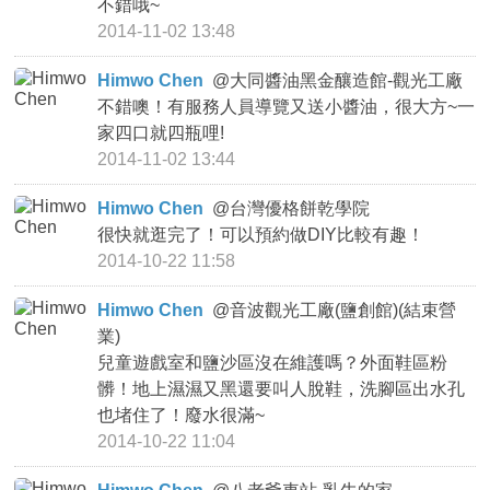
不錯哦~
2014-11-02 13:48
Himwo Chen
@
大同醬油黑金釀造館-觀光工廠
不錯噢！有服務人員導覽又送小醬油，很大方~一
家四口就四瓶哩!
2014-11-02 13:44
Himwo Chen
@
台灣優格餅乾學院
很快就逛完了！可以預約做DIY比較有趣！
2014-10-22 11:58
Himwo Chen
@
音波觀光工廠(鹽創館)(結束營
業)
兒童遊戲室和鹽沙區沒在維護嗎？外面鞋區粉
髒！地上濕濕又黑還要叫人脫鞋，洗腳區出水孔
也堵住了！廢水很滿~
2014-10-22 11:04