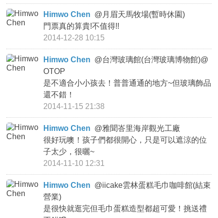
Himwo Chen
@
月眉天馬牧場(暫時休園)
門票真的算貴!不值得!!
2014-12-28 10:15
Himwo Chen
@
台灣玻璃館(台灣玻璃博物館)@
OTOP
是不適合小小孩去！普普通通的地方~但玻璃飾品
還不錯！
2014-11-15 21:38
Himwo Chen
@
雅聞峇里海岸觀光工廠
很好玩噢！孩子們都很開心，只是可以遮涼的位
子太少，很曬~
2014-11-10 12:31
Himwo Chen
@
iicake雲林蛋糕毛巾咖啡館(結束
營業)
是很快就逛完但毛巾蛋糕造型都超可愛！挑送禮