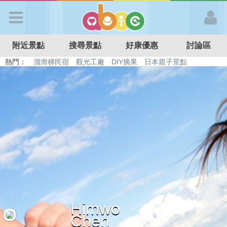
歡迎加入
附近景點
搜尋景點
好康優惠
討論區
APP登入
熱門：
溜滑梯民宿
觀光工廠
DIY摘果
日本親子景點
特色遊戲場
親子住房優惠
台北親子餐廳
溫泉泡湯SPA
首 頁
搜尋景點
好康優惠
最新消息
Himwo
最新留言
Chen