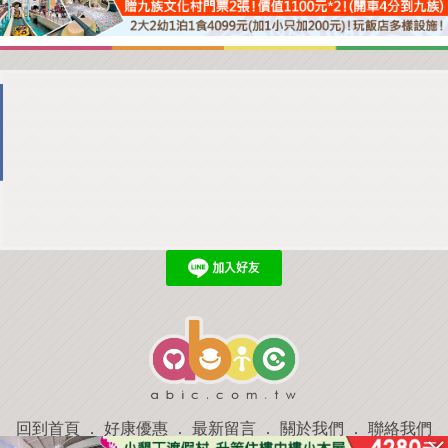
回到首頁
．
好康優惠
．
最新留言
．
關於我們
．
聯絡我們
部落格微件
．
商家合作
．
討論區
．
推薦景點
．
APP下載