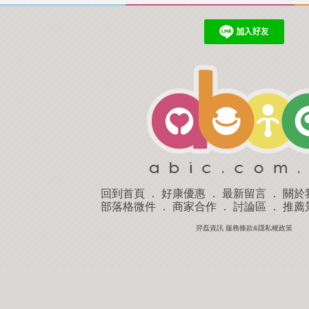
回到首頁
．
好康優惠
．
最新留言
．
關於
部落格微件
．
商家合作
．
討論區
．
推薦
羿磊資訊 服務條款&隱私權政策