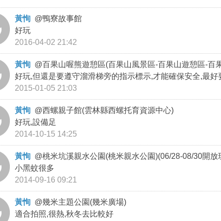
黃恂
@
鴨寮故事館
好玩
2016-04-02 21:42
黃恂
@
百果山喔熊遊憩區(百果山風景區-百果山遊憩區-百
好玩,但還是要遵守溜滑梯旁的指示標示,才能確保安全,最
2015-01-05 21:03
黃恂
@
西螺親子館(雲林縣西螺托育資源中心)
好玩,設備足
2014-10-15 14:25
黃恂
@
桃米坑溪親水公園(桃米親水公園)(06/28-08/30開放
小黑蚊很多
2014-09-16 09:21
黃恂
@
幾米主題公園(幾米廣場)
適合拍照,很熱,秋冬去比較好