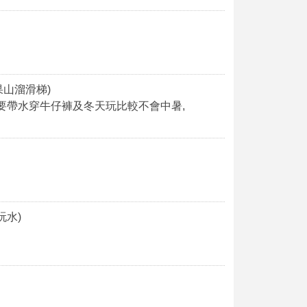
果山溜滑梯)
好要帶水穿牛仔褲及冬天玩比較不會中暑,
玩水)