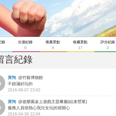
紀錄
出遊紀錄
推薦景點
收藏景點
評分紀錄
0
0
17
2
留言紀錄
黃恂
@
竹藝博物館
不錯滿好玩的
2016-08-07 23:02
黃恂
@
遊樂園桌上遊戲主題餐廳(結束營業)
服務人員很熱心我兒女玩的很開心
2016-04-30 22:04