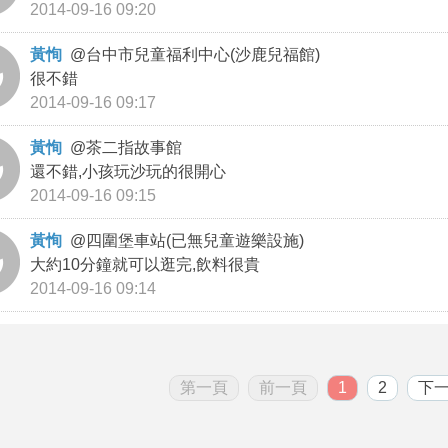
2014-09-16 09:20
黃恂
@
台中市兒童福利中心(沙鹿兒福館)
很不錯
2014-09-16 09:17
黃恂
@
茶二指故事館
還不錯,小孩玩沙玩的很開心
2014-09-16 09:15
黃恂
@
四圍堡車站(已無兒童遊樂設施)
大約10分鐘就可以逛完,飲料很貴
2014-09-16 09:14
第一頁
前一頁
1
2
下