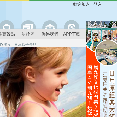
歡迎加入
|
登入
推薦景點
討論區
聯絡我們
APP下載
IY摘果
日本親子景點