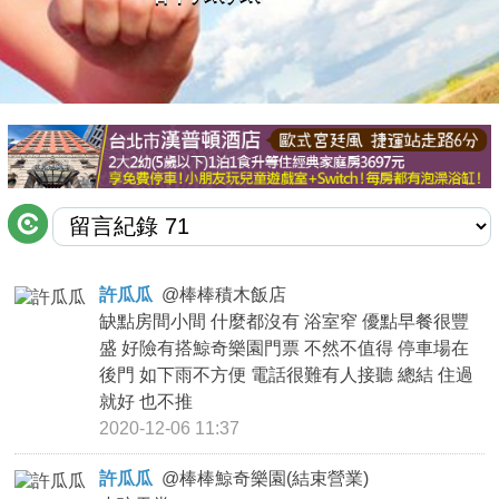
商家合作
推薦景點
討論區
聯絡我們
許瓜瓜
@
棒棒積木飯店
缺點房間小間 什麼都沒有 浴室窄 優點早餐很豐
APP下載
盛 好險有搭鯨奇樂園門票 不然不值得 停車場在
後門 如下雨不方便 電話很難有人接聽 總結 住過
就好 也不推
2020-12-06 11:37
許瓜瓜
@
棒棒鯨奇樂園(結束營業)