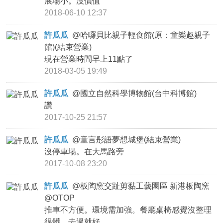
展場小。沒價值
2018-06-10 12:37
許瓜瓜
@
哈囉貝比親子輕食館(原：童樂趣親子
館)(結束營業)
現在營業時間早上11點了
2018-03-05 19:49
許瓜瓜
@
國立自然科學博物館(台中科博館)
讚
2017-10-25 21:57
許瓜瓜
@
童言彤語夢想城堡(結束營業)
沒停車場。在大馬路旁
2017-10-08 23:20
許瓜瓜
@
板陶窯交趾剪黏工藝園區 新港板陶窯
@OTOP
推車不方便。環境需加強。餐廳桌椅感覺沒整理
很髒。去過就好