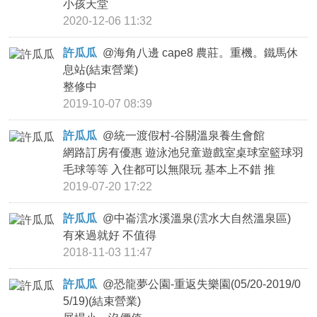
小孩天堂
2020-12-06 11:32
許瓜瓜
@
海角八邊 cape8 農莊。重機。鐵馬休
息站(結束營業)
整修中
2019-10-07 08:39
許瓜瓜
@
統一渡假村-谷關溫泉養生會館
網路訂房有優惠 遊泳池兒童遊戲室桌球室籃球羽
毛球等等 入住都可以無限玩 基本上不錯 推
2019-07-20 17:22
許瓜瓜
@
中崙澐水溪溫泉(澐水大自然溫泉區)
有來過就好 不值得
2018-11-03 11:47
許瓜瓜
@
恐龍夢公園-重返失樂園(05/20-2019/0
5/19)(結束營業)