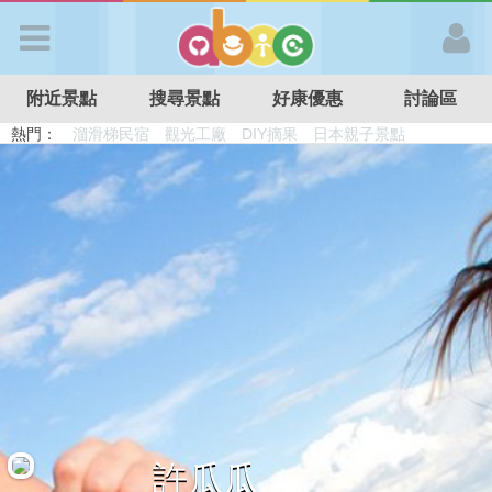
歡迎加入
附近景點
搜尋景點
好康優惠
討論區
APP登入
熱門：
溜滑梯民宿
觀光工廠
DIY摘果
日本親子景點
特色遊戲場
親子住房優惠
台北親子餐廳
溫泉泡湯SPA
首 頁
搜尋景點
好康優惠
最新消息
最新留言
許瓜瓜