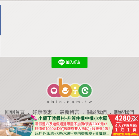
回到首頁
．
好康優惠
．
最新留言
．
關於我們
．
聯絡我們
部落格微件
．
商家合作
．
討論區
．
推薦景點
．
APP下載
羿磊資訊 服務條款&隱私權政策