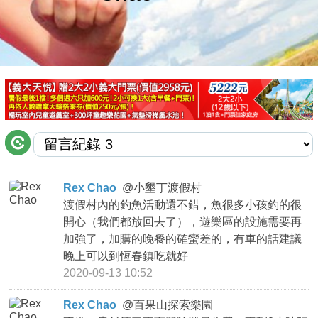
商家合作
推薦景點
討論區
聯絡我們
Rex Chao
@
小墾丁渡假村
渡假村內的釣魚活動還不錯，魚很多小孩釣的很
APP下載
開心（我們都放回去了），遊樂區的設施需要再
加強了，加購的晚餐的確蠻差的，有車的話建議
晚上可以到恆春鎮吃就好
2020-09-13 10:52
Rex Chao
@
百果山探索樂園