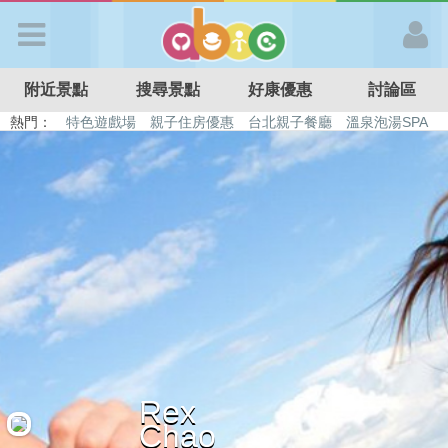
歡迎加入
附近景點
搜尋景點
好康優惠
討論區
APP登入
熱門：
特色遊戲場
親子住房優惠
台北親子餐廳
溫泉泡湯SPA
溜滑梯民宿
觀光工廠
DIY摘果
日本親子景點
首 頁
搜尋景點
好康優惠
最新消息
Rex
最新留言
Chao