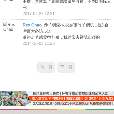
不推，貴就算了裏面體驗還另收費，不到2小時玩
完
2017-02-27 12:21
Rex Chao
@
羊稠森林步道(蘆竹羊稠坑步道)-台
灣百大必訪步道
沿路走著感覺很舒服，我經常去嘗試山徑跑
2014-10-05 11:20
前一頁
下一頁