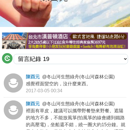
商家合作
推薦景點
討論區
聯絡我們
陳酉元
@
冬山河生態綠舟(冬山河森林公園)
感覺裡面蠻空的，沒什麼東西。
APP下載
2017-03-05 00:34
陳酉元
@
冬山河生態綠舟(冬山河森林公園)
裡面有草皮，建議可以攜帶野餐墊來野餐。遮陽
的地方不多，不能放風箏(怕風箏的線會纏到鐵路
的高壓電)，坐船還不錯，繞一圈大約15分鐘。就