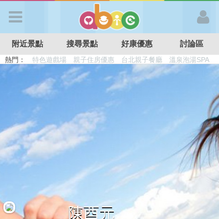
歡迎加入
附近景點
搜尋景點
好康優惠
討論區
APP登入
熱門：
溜滑梯民宿
觀光工廠
DIY摘果
日本親子景點
特色遊戲場
親子住房優惠
台北親子餐廳
溫泉泡湯SPA
首 頁
搜尋景點
好康優惠
最新消息
最新留言
陳酉元