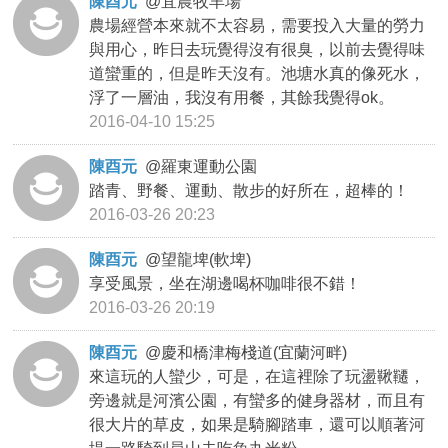
陳酉元
@
宜農牧羊場
農場經營本來就不太容易，需要投入大量的勞力
與用心，昨日去玩覺得沒有很臭，以前去覺得味
道蠻重的，但是昨天沒有。池塘水真的像死水，
浮了一層油，我沒有用餐，其餘我覺得ok。
2016-04-10 15:25
陳酉元
@
羅東運動公園
踏青、野餐、運動、散步的好所在，超棒的！
2016-03-26 20:23
陳酉元
@
望龍埤(軟埤)
享受風景，坐在湖邊喝杯咖啡很不錯！
2016-03-26 20:19
陳酉元
@
慶和橋津梅棧道(宜蘭河畔)
來這玩的人蠻少，可是，在這裡除了玩盪鞦韆，
旁邊就是河濱公園，有蠻多的健身器材，而且有
很大片的草皮，如果是騎腳踏車，還可以順著河