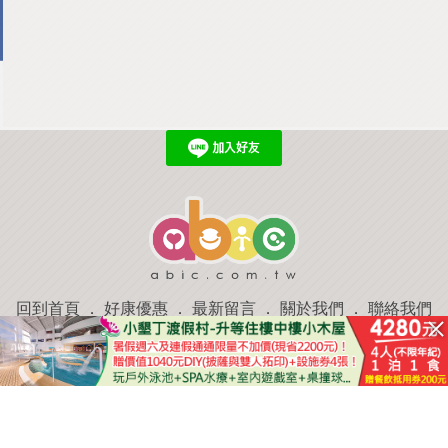
回到首頁
．
好康優惠
．
最新留言
．
關於我們
．
聯絡我們
部落格微件
．
商家合作
．
討論區
．
推薦景點
．
APP下載
羿磊資訊 服務條款&隱私權政策