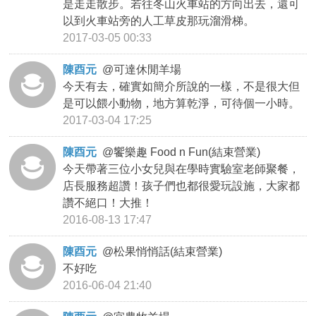
是走走散步。若往冬山火車站的方向出去，還可
以到火車站旁的人工草皮那玩溜滑梯。
2017-03-05 00:33
陳酉元
@
可達休閒羊場
今天有去，確實如簡介所說的一樣，不是很大但
是可以餵小動物，地方算乾淨，可待個一小時。
2017-03-04 17:25
陳酉元
@
饗樂趣 Food n Fun(結束營業)
今天帶著三位小女兒與在學時實驗室老師聚餐，
店長服務超讚！孩子們也都很愛玩設施，大家都
讚不絕口！大推！
2016-08-13 17:47
陳酉元
@
松果悄悄話(結束營業)
不好吃
2016-06-04 21:40