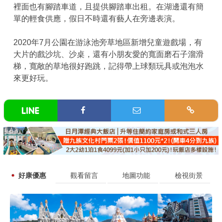
裡面也有腳踏車道，且提供腳踏車出租。在湖邊還有簡
單的輕食供應，假日不時還有藝人在旁邊表演。
2020年7月公園在游泳池旁草地區新增兒童遊戲場，有
大片的戲沙坑、沙桌，還有小朋友愛的寬面磨石子溜滑
梯，寬敞的草地很好跑跳，記得帶上球類玩具或泡泡水
來更好玩。
好康優惠
觀看留言
地圖功能
檢視街景