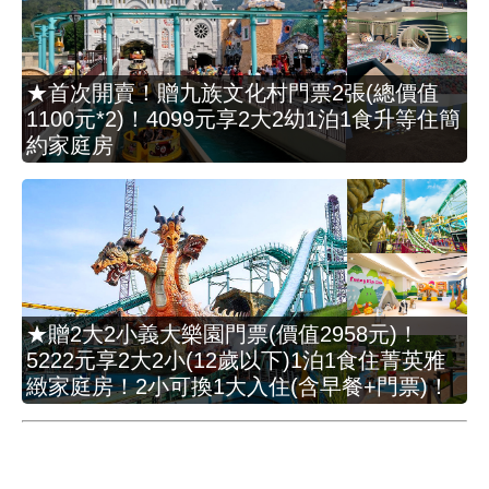
★首次開賣！贈九族文化村門票2張(總價值
1100元*2)！4099元享2大2幼1泊1食升等住簡
約家庭房
★贈2大2小義大樂園門票(價值2958元)！
5222元享2大2小(12歲以下)1泊1食住菁英雅
緻家庭房！2小可換1大入住(含早餐+門票)！