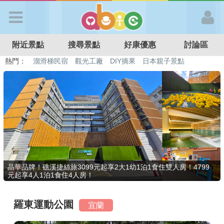
歡迎加入
附近景點
搜尋景點
好康優惠
討論區
APP登入
熱門：
溜滑梯民宿
觀光工廠
DIY摘果
日本親子景點
特色遊戲場
親子住房優惠
台北親子餐廳
溫泉泡湯SPA
首 頁
搜尋景點
好康優惠
晶華品牌！礁溪捷絲旅3099元起享2大1幼1泊1食住雙人房！4799
元起享4人1泊1食住4人房！
最新消息
羅東運動公園
宜蘭
最新留言