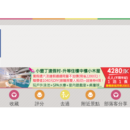
收藏
評分
去過
附近景點
部落客分享
回到首頁
．
好康優惠
．
最新留言
．
關於我們
．
聯絡我們