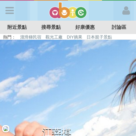
歡迎加入
附近景點
搜尋景點
好康優惠
討論區
APP登入
熱門：
溜滑梯民宿
觀光工廠
DIY摘果
日本親子景點
特色遊戲場
親子住房優惠
台北親子餐廳
溫泉泡湯SPA
首 頁
搜尋景點
好康優惠
最新消息
最新留言
江燕棋