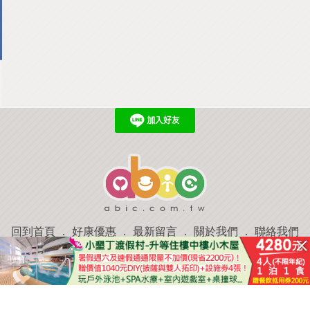
回到首頁
．
好康優惠
．
最新留言
．
關於我們
．
聯絡我們
部落格微件
．
商家合作
．
討論區
．
推薦景點
．
APP下載
羿磊資訊 服務條款&隱私權政策