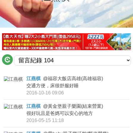
商家合作
推薦景點
討論區
聯絡我們
江燕棋
@
福容大飯店高雄(高雄福容)
交通方便，床很舒服好睡
APP下載
2016-10-16 09:06
江燕棋
@
黃金堡親子樂園(結束營業)
很好玩且是爸媽可以安心的地方
2016-05-15 11:18