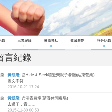
紀錄
出遊紀錄
推薦景點
收藏景點
評分紀錄
0
0
36
0
留言紀錄
黃凱隆
@
Hide & Seek嘻遊聚親子餐廳(結束營業)
圖文不符……
2016-10-21 17:24
黃凱隆
@
清香農場(清香休閒農場)
去過了，貴……
2015-11-30 00:53