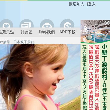
歡迎加入
|
登入
推薦景點
討論區
聯絡我們
APP下載
IY摘果
日本親子景點