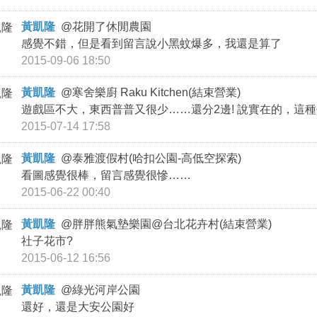
黃凱隆
@
花開了休閒農園
感覺不錯，但是看到留言說小黑蚊爆多，我還是算了
2015-09-06 18:50
黃凱隆
@
寒舍樂廚 Raku Kitchen(結束營業)
遊戲區不大，東西普普又很少……還分2邊! 說實在的，這
2015-07-14 17:58
黃凱隆
@
泰雅渡假村(哈扣公園-高低空探索)
看圖感覺很棒，留言感覺很慘……
2015-06-22 00:40
黃凱隆
@
胖胖熊氣墊樂園@台北花卉村(結束營業)
社子花市?
2015-06-12 16:56
黃凱隆
@
綠光河岸公園
還好，還是大安公園好