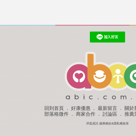
回到首頁
．
好康優惠
．
最新留言
．
關於
部落格微件
．
商家合作
．
討論區
．
推薦
羿磊資訊 服務條款&隱私權政策