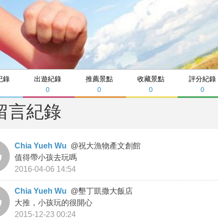
紀錄
出遊紀錄
推薦景點
收藏景點
評分紀錄
0
0
0
0
留言紀錄
Chia Yueh Wu
@
祝大漁物產文創館
值得帶小孩去玩嗎
2016-04-06 14:54
Chia Yueh Wu
@
墾丁凱撒大飯店
大推，小孩玩的很開心
2015-12-23 00:24