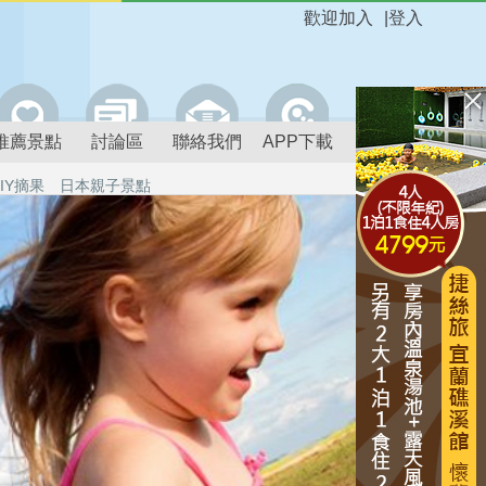
歡迎加入
|
登入
推薦景點
討論區
聯絡我們
APP下載
IY摘果
日本親子景點