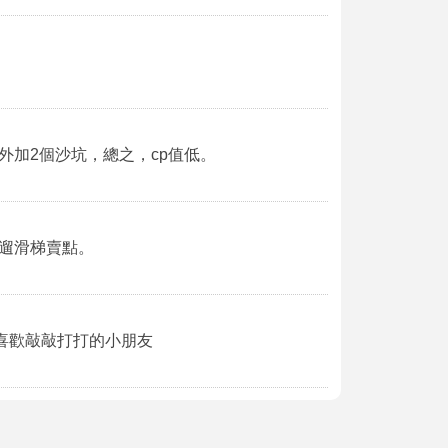
加2個沙坑，總之，cp值低。
遛滑梯賣點。
喜歡敲敲打打的小朋友