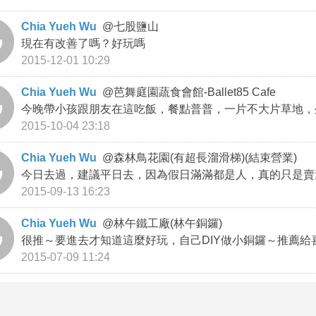
Chia Yueh Wu
@
七股鹽山
現在有改善了嗎？好玩嗎
2015-12-01 10:29
Chia Yueh Wu
@
芭舞庭園蔬食會館-Ballet85 Cafe
今晚帶小孩跟朋友在這吃飯，餐點普普，一片不大片草地，外
2015-10-04 23:18
Chia Yueh Wu
@
森林鳥花園(有超長溜滑梯)(結束營業)
今日去過，建議平日去，因為假日滿滿都是人，真的只是賣
2015-09-13 16:23
Chia Yueh Wu
@
林午鐵工廠(林午銅鑼)
很推～要進去才知道這麼好玩，自己DIY做小銅鑼～推薦給
2015-07-09 11:24