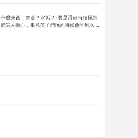
什麼東西，青苔？水垢？) 要是滑倒時頭撞到
挺讓人擔心，畢竟孩子們玩的時候會吃到水.....