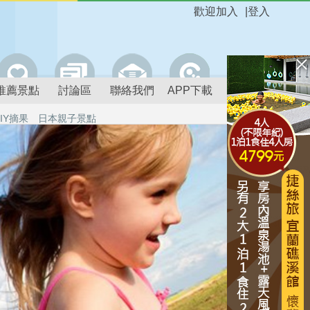
歡迎加入
|
登入
推薦景點
討論區
聯絡我們
APP下載
IY摘果
日本親子景點