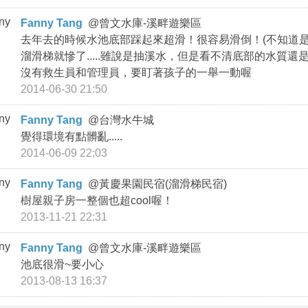
Fanny Tang
@
曾文水庫-溪畔遊樂區
去年去的時候水池底部踩起來超滑！很容易滑倒！(不知道是
溜滑梯就慘了.....雖說是抽溪水，但是看不清底部的水質還是
沒有救生員和管理員，要盯著孩子的一舉一動喔
2014-06-30 21:50
Fanny Tang
@
台灣水牛城
覺得環境有點髒亂.....
2014-06-09 22:03
Fanny Tang
@
黃慶果園民宿(溜滑梯民宿)
樹屋親子房一整個也超cool喔！
2013-11-21 22:31
Fanny Tang
@
曾文水庫-溪畔遊樂區
池底很滑~要小心
2013-08-13 16:37