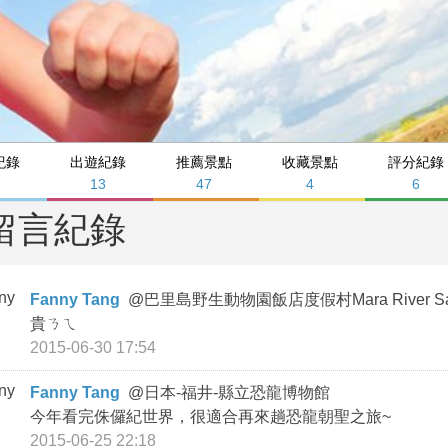
紀錄
出遊紀錄
推薦景點
收藏景點
評分紀錄
3
13
47
4
6
留言紀錄
Fanny Tang
@
巴里島野生動物園飯店度假村Mara River Safa
貴ㄋㄟ
2015-06-30 17:54
Fanny Tang
@
日本-福井-縣立恐龍博物館
今年看完侏儸紀世界，很適合再來趟恐龍朝聖之旅~
2015-06-25 22:18