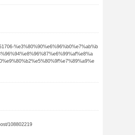
/108651706-%e3%80%90%e6%96%b0%e7%ab%b
8%96%94%e8%96%87%e6%99%af%e8%a
0%e9%80%b2%e5%80%9f%e7%89%a9%e
ost/108802219