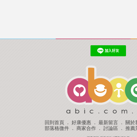
回到首頁
．
好康優惠
．
最新留言
．
關於
部落格微件
．
商家合作
．
討論區
．
推薦