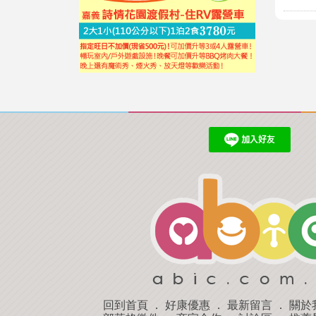
回到首頁
．
好康優惠
．
最新留言
．
關於