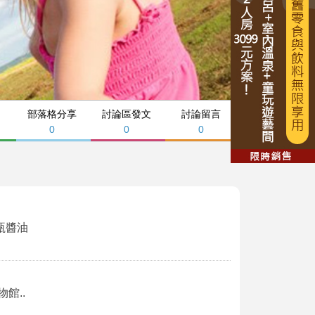
部落格分享
討論區發文
討論留言
0
0
0
瓶醬油
館..