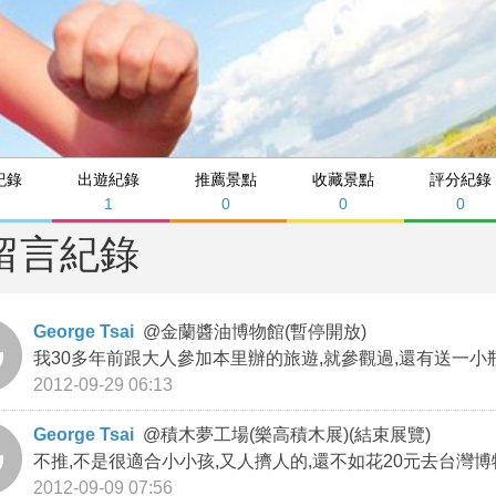
紀錄
出遊紀錄
推薦景點
收藏景點
評分紀錄
1
0
0
0
留言紀錄
George Tsai
@
金蘭醬油博物館(暫停開放)
我30多年前跟大人參加本里辦的旅遊,就參觀過,還有送一小
2012-09-29 06:13
George Tsai
@
積木夢工場(樂高積木展)(結束展覽)
不推,不是很適合小小孩,又人擠人的,還不如花20元去台灣博物
2012-09-09 07:56