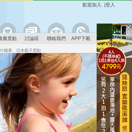
歡迎加入
|
登入
推薦景點
討論區
聯絡我們
APP下載
IY摘果
日本親子景點