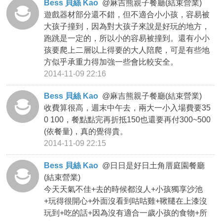
Bess 貝絲 Kao
@
麻吉熊親子餐廳(結束營業)
遊戲器材部分還不錯，但不適合小小孩，容易被
大孩子撞到，因為對大孩子來說是好玩的地方，
跑跳是一定的，所以小的容易被撞到。還有小小
孩要爬上二層以上得要的大人陪爬，可是有些地
方似乎承重力得加強一些會比較安全。
2014-11-09 22:16
Bess 貝絲 Kao
@
麻吉熊親子餐廳(結束營業)
收費算很高，週末中午去，兩大一小入場費要35
0 100，餐點點完再折抵150也還要再付300~500
(依餐量)，真的覺得貴。
2014-11-09 22:15
Bess 貝絲 Kao
@
日日是好日土角厝庭園餐廳
(結束營業)
今天天氣不佳+去的時候都沒人+小孩獨享沙池
+玩得很開心+外面沒看到咕咕雞+鞦韆在上漆沒
玩到+吃的話+因為沒有適合一歲小孩的食物+所