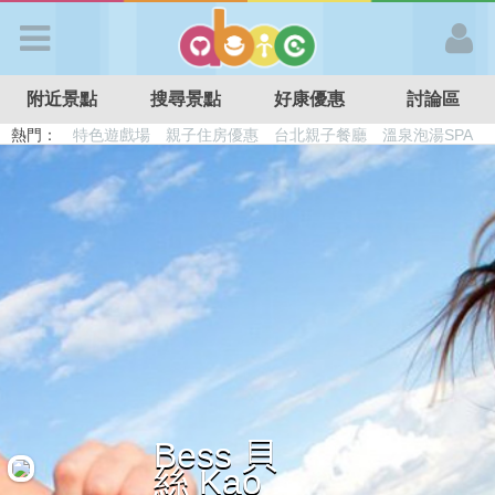
歡迎加入
附近景點
搜尋景點
好康優惠
討論區
APP登入
熱門：
首 頁
搜尋景點
好康優惠
最新消息
Bess 貝
最新留言
絲 Kao