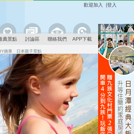
歡迎加入
|
登入
推薦景點
討論區
聯絡我們
APP下載
IY摘果
日本親子景點