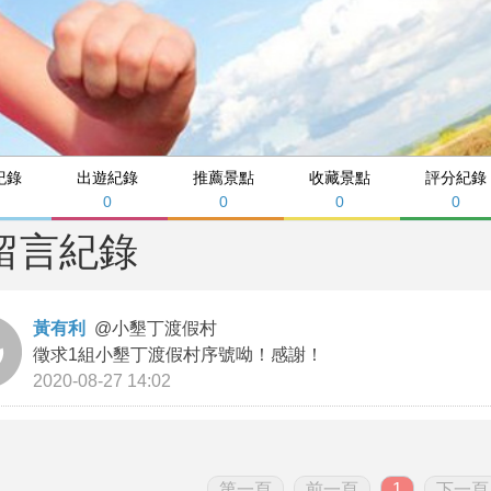
紀錄
出遊紀錄
推薦景點
收藏景點
評分紀錄
0
0
0
0
留言紀錄
黃有利
@
小墾丁渡假村
徵求1組小墾丁渡假村序號呦！感謝！
2020-08-27 14:02
第一頁
前一頁
1
下一頁