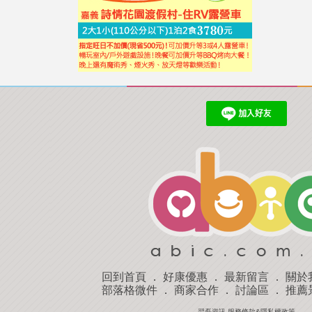
回到首頁
．
好康優惠
．
最新留言
．
關於
部落格微件
．
商家合作
．
討論區
．
推薦
羿磊資訊 服務條款&隱私權政策