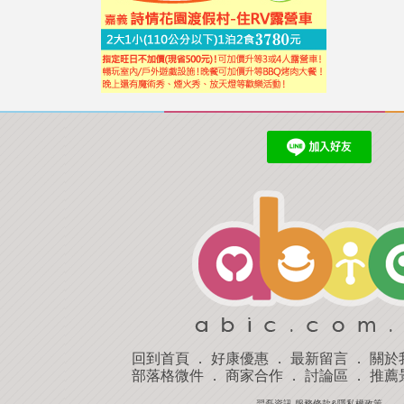
回到首頁
．
好康優惠
．
最新留言
．
關於
部落格微件
．
商家合作
．
討論區
．
推薦
羿磊資訊 服務條款&隱私權政策