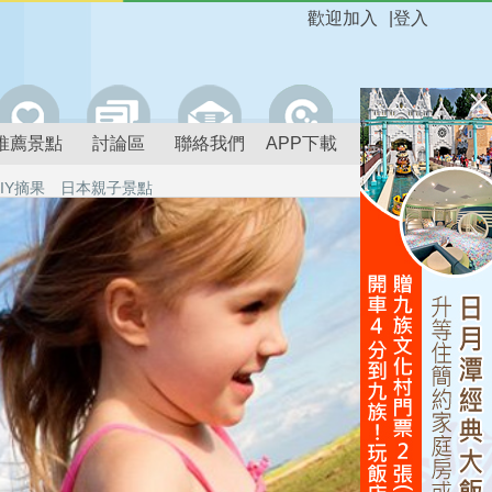
歡迎加入
|
登入
推薦景點
討論區
聯絡我們
APP下載
IY摘果
日本親子景點