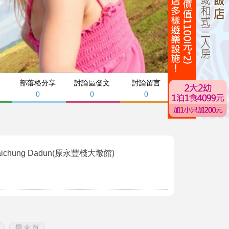
部落格分享
討論區發文
討論留言
0
0
0
ichung Dadun(原永豐棧大墩館)
最末頁