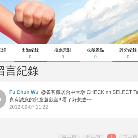
紀錄
出遊紀錄
推薦景點
收藏景點
評分紀錄
0
0
0
0
留言紀錄
Fu Chun Wu
@
雀客藏居台中⼤墩 CHECKinn SELECT Ta
真有誠意的兒童遊戲室!! 看了好想去~~
2012-09-07 11:22
第一頁
前一頁
1
下一頁