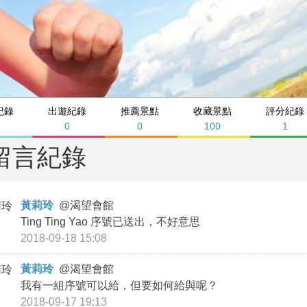
紀錄
出遊紀錄
推薦景點
收藏景點
評分紀錄
0
0
100
1
留言紀錄
黃莉玲
@
渴望會館
Ting Ting Yao 序號已送出，不好意思
2018-09-18 15:08
黃莉玲
@
渴望會館
我有一組序號可以給，但要如何給與呢？
2018-09-17 19:13