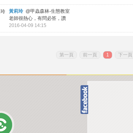
黃莉玲
@
甲蟲森林-生態教室
老師很熱心，有問必答，讚
2016-04-09 14:15
第一頁
前一頁
1
下一頁