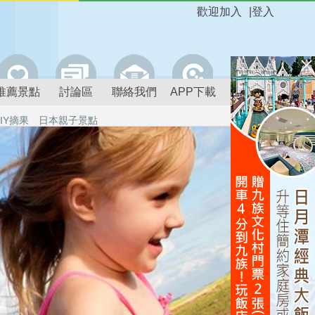
歡迎加入
|
登入
推薦景點
討論區
聯絡我們
APP下載
IY摘果
日本親子景點