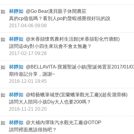
林靜如
@
Go Bear溝貝親子休閒農莊
真的cp值低嗎？看別人po釣螯蝦感覺很好玩的說
2017-04-06 09:08
林靜如
@
米香囍懷舊農村生活館(米香囍彰化竹塘館)
請問這diy對小四生來玩會不會太無趣？
2017-02-17 09:28
林靜如
@
BELLAVITA-寶麗聖誕小鎮(聖誕佈置至2017/01/0
期待遊記分享，謝謝~
2016-12-01 19:45
林靜如
@
蜡藝蠟筆城堡(宜蘭蠟筆觀光工廠)(超長溜滑梯)
請問大人陪同小孩Diy大人也要200嗎？
2016-11-21 20:20
林靜如
@
大補內彈珠汽水觀光工廠@OTOP
請問裡面應該很熱吧？