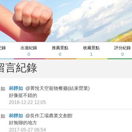
紀錄
出遊紀錄
推薦景點
收藏景點
評分紀錄
0
0
1
0
留言紀錄
林靜如
@
菁悅天空寵物餐廳(結束營業)
好像挺不錯的
2018-12-22 12:05
林靜如
@
良作工場農業文創館
好無聊的地方
2017-05-27 06:54