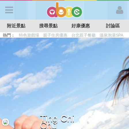
歡迎加入
附近景點
搜尋景點
好康優惠
討論區
APP登入
熱門：
特色遊戲場
親子住房優惠
台北親子餐廳
溫泉泡湯SPA
溜滑梯民宿
觀光工廠
DIY摘果
日本親子景點
首 頁
搜尋景點
好康優惠
最新消息
Ting Chi
最新留言
Chu