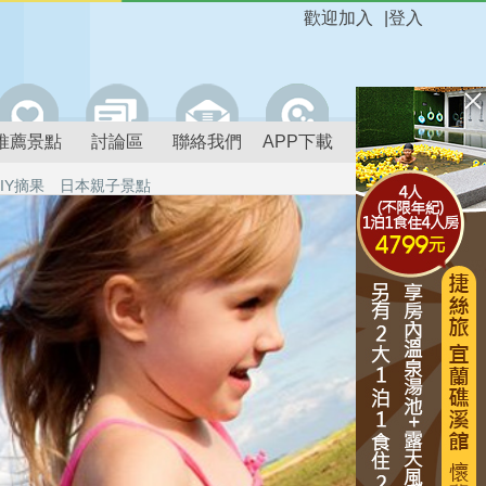
歡迎加入
|
登入
推薦景點
討論區
聯絡我們
APP下載
IY摘果
日本親子景點