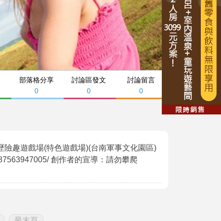
部落格分享
討論區發文
討論留言
0
0
0
歷險趣遊戲場(特色遊戲場)(台南軍事文化園區)
s/3060787563947005/ 創作者的宣導：請勿攀爬
最末頁