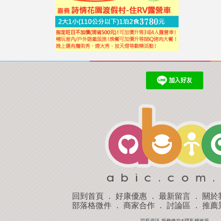
回到首頁
．
好康優惠
．
最新留言
．
關於
部落格微件
．
商家合作
．
討論區
．
推薦
羿磊資訊 服務條款&隱私權政策