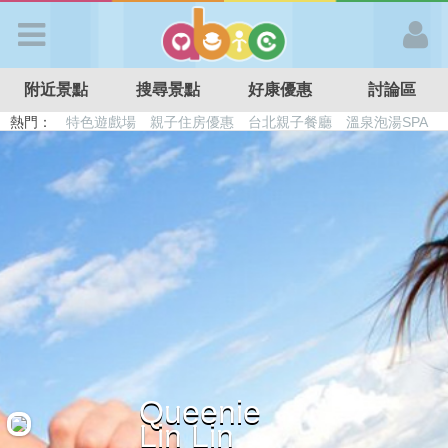
歡迎加入
附近景點
搜尋景點
好康優惠
討論區
APP登入
熱門：
特色遊戲場
親子住房優惠
台北親子餐廳
溫泉泡湯SPA
溜滑梯民宿
觀光工廠
DIY摘果
日本親子景點
首 頁
搜尋景點
好康優惠
最新消息
Queenie
最新留言
Lin Lin