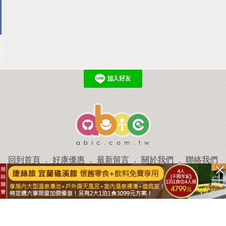
回到首頁
．
好康優惠
．
最新留言
．
關於我們
．
聯絡我們
部落格微件
．
商家合作
．
討論區
．
推薦景點
．
APP下載
羿磊資訊 服務條款&隱私權政策