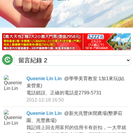
商家合作
推薦景點
討論區
聯絡我們
Queenie Lin Lin
@
學學美育教室 1加1來玩(結
束營業)
APP下載
電話錯誤、正確的電話是2799-5731
2012-12-18 16:50
Queenie Lin Lin
@
新光兆豐休閒農場(墾夢莊
園、兆豐農場)
我記得上回去用富邦的信用卡有折扣，一大早就