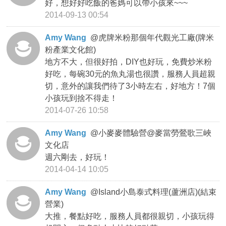
好，想好好吃飯的爸媽可以帶小孩來~~~
2014-09-13 00:54
Amy Wang
@
虎牌米粉那個年代觀光工廠(牌米
粉產業文化館)
地方不大，但很好拍，DIY也好玩，免費炒米粉
好吃，每碗30元的魚丸湯也很讚，服務人員超親
切，意外的讓我們待了3小時左右，好地方！7個
小孩玩到捨不得走！
2014-07-26 10:58
Amy Wang
@
小麥麥體驗營@麥當勞鶯歌三峽
文化店
週六剛去，好玩！
2014-04-14 10:05
Amy Wang
@
Island小島泰式料理(蘆洲店)(結束
營業)
大推，餐點好吃，服務人員都很親切，小孩玩得