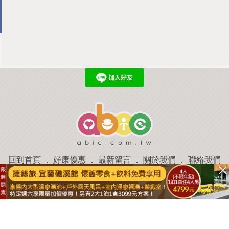
回到首頁
．
好康優惠
．
最新留言
．
關於我們
．
聯絡我們
部落格微件
．
商家合作
．
討論區
．
推薦景點
．
APP下載
羿磊資訊 服務條款&隱私權政策