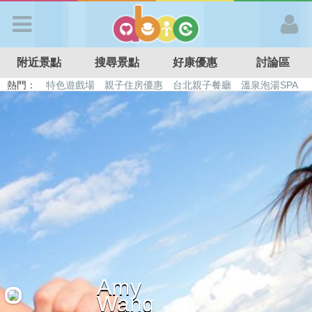
歡迎加入
附近景點
搜尋景點
好康優惠
討論區
APP登入
熱門：
特色遊戲場
親子住房優惠
台北親子餐廳
溫泉泡湯SPA
溜滑梯民宿
觀光工廠
DIY摘果
日本親子景點
首 頁
搜尋景點
好康優惠
最新消息
Amy
最新留言
Wang