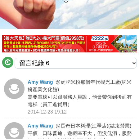
商家合作
推薦景點
討論區
聯絡我們
Amy Wang
@
虎牌米粉那個年代觀光工廠(牌米
粉產業文化館)
APP下載
需要電梯可以跟服務人員說，他會帶你到後面有
電梯（員工進貨用）
2014-12-28 19:12
Amy Wang
@
長奇日本料理(江翠店)(結束營業)
平價，口味普通，遊戲區不大，但沒低消，服務