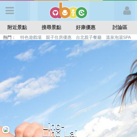
歡迎加入
附近景點
搜尋景點
好康優惠
討論區
APP登入
熱門：
特色遊戲場
親子住房優惠
台北親子餐廳
溫泉泡湯SPA
溜滑梯民宿
觀光工廠
DIY摘果
日本親子景點
首 頁
搜尋景點
好康優惠
最新消息
Ling-
最新留言
Ling Lai