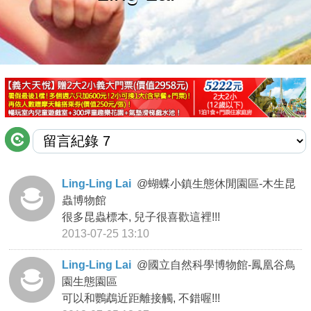
商家合作
推薦景點
討論區
聯絡我們
Ling-Ling Lai
@
蝴蝶小鎮生態休閒園區-木生昆
蟲博物館
APP下載
很多昆蟲標本, 兒子很喜歡這裡!!!
2013-07-25 13:10
Ling-Ling Lai
@
國立自然科學博物館-鳳凰谷鳥
園生態園區
可以和鸚鵡近距離接觸, 不錯喔!!!