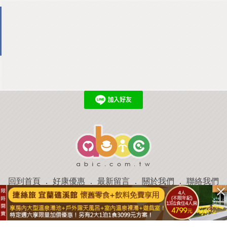
回到首頁
．
好康優惠
．
最新留言
．
關於我們
．
聯絡我們
部落格微件
．
商家合作
．
討論區
．
推薦景點
．
APP下載
羿磊資訊 服務條款&隱私權政策