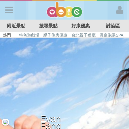
歡迎加入
附近景點
搜尋景點
好康優惠
討論區
APP登入
熱門：
特色遊戲場
親子住房優惠
台北親子餐廳
溫泉泡湯SPA
溜滑梯民宿
觀光工廠
DIY摘果
日本親子景點
首 頁
搜尋景點
好康優惠
最新消息
Evan
最新留言
Fang