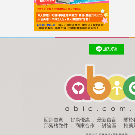
回到首頁
．
好康優惠
．
最新留言
．
關於
部落格微件
．
商家合作
．
討論區
．
推薦
羿磊資訊 服務條款&隱私權政策