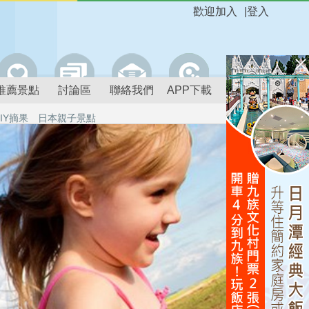
歡迎加入
|
登入
推薦景點
討論區
聯絡我們
APP下載
IY摘果
日本親子景點