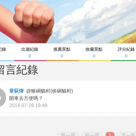
紀錄
出遊紀錄
推薦景點
收藏景點
評分紀錄
0
0
0
0
留言紀錄
章荻煒
@
猴硐貓村(侯硐貓村)
開車去方便嗎？
2014-07-16 19:49
第一頁
前一頁
1
下一頁