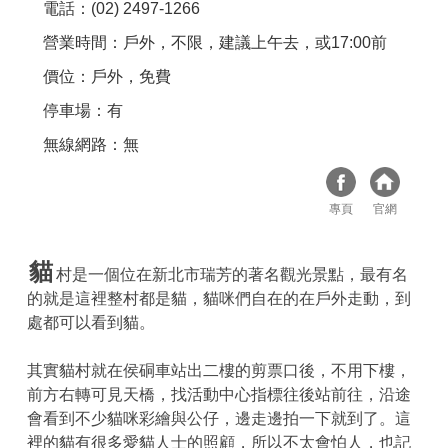
電話：(02) 2497-1266
營業時間：戶外，不限，建議上午去，或17:00前
價位：戶外，免費
停車場：有
無線網路：無
專頁
官網
貓
村是一個位在新北市瑞芳的著名觀光景點，最有名
的就是這裡整村都是貓，貓咪們自在的在戶外走動，到
處都可以看到貓。
其實貓村就在侯硐車站出二樓的剪票口後，不用下樓，
前方右轉可見天橋，找活動中心指標往後站前往，沿途
會看到不少貓咪彩繪與公仔，邊走邊拍一下就到了。這
裡的貓有很多愛貓人士的照顧，所以不太會怕人，也記