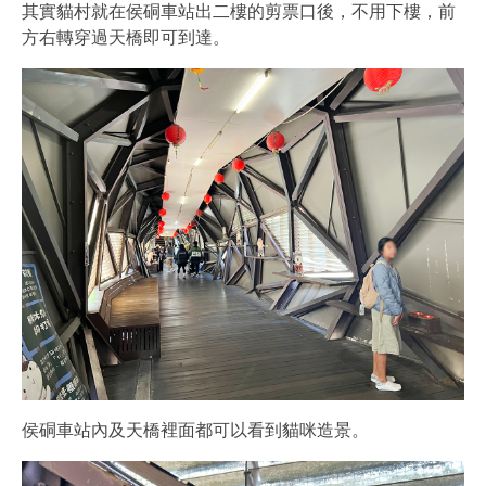
其實貓村就在侯硐車站出二樓的剪票口後，不用下樓，前
方右轉穿過天橋即可到達。
侯硐車站內及天橋裡面都可以看到貓咪造景。