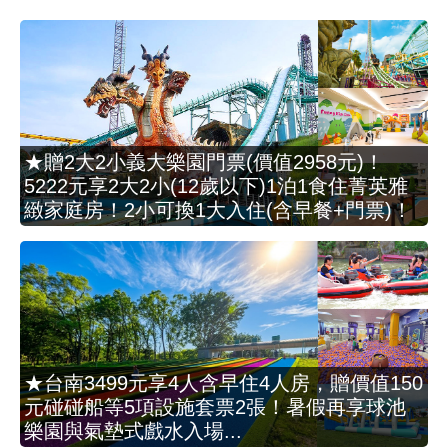
★贈2大2小義大樂園門票(價值2958元)！
5222元享2大2小(12歲以下)1泊1食住菁英雅
緻家庭房！2小可換1大入住(含早餐+門票)！
★台南3499元享4人含早住4人房，贈價值150
元碰碰船等5項設施套票2張！暑假再享球池
樂園與氣墊式戲水入場...