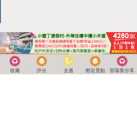
收藏
評分
去過
附近景點
部落客分享
回到首頁
．
好康優惠
．
最新留言
．
關於我們
．
聯絡我們
部落格微件
．
商家合作
．
討論區
．
推薦景點
．
APP下載
羿磊資訊 服務條款&隱私權政策