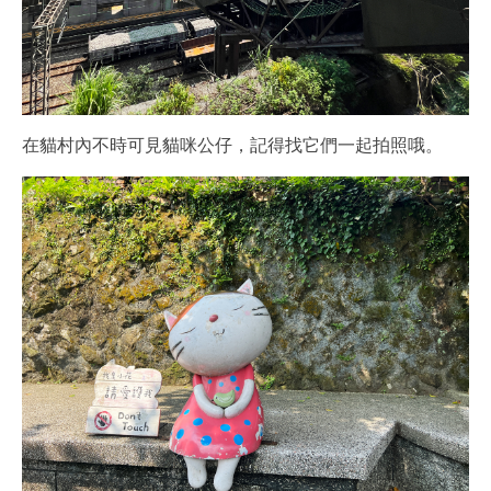
在貓村內不時可見貓咪公仔，記得找它們一起拍照哦。