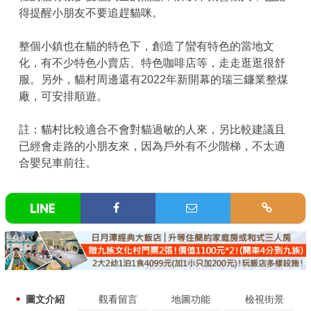
得提醒小朋友不要追趕貓咪。
整個小鎮也在貓的特色下，創造了蠻有特色的當地文
化，有不少特色小賣店、特色咖啡店等，走走逛逛很舒
服。另外，貓村周邊還有2022年新開幕的瑞三鐮業整煤
廠，可安排順遊。
註：貓村比較適合不會對貓過敏的人來，另比較建議且
已經會走路的小朋友來，因為戶外有不少階梯，不太適
合嬰兒車前往。
圖文介紹
觀看留言
地圖功能
檢視街景