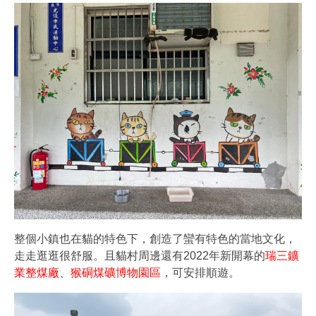
整個小鎮也在貓的特色下，創造了蠻有特色的當地文化，
走走逛逛很舒服。且貓村周邊還有2022年新開幕的
瑞三鑛
業整煤廠
、
猴硐煤礦博物園區
，可安排順遊。