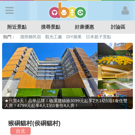
歡迎加入
附近景點
搜尋景點
好康優惠
討論區
APP登入
熱門：
溜滑梯民宿
觀光工廠
DIY摘果
日本親子景點
特色遊戲場
親子住房優惠
台北親子餐廳
溫泉泡湯SPA
首 頁
搜尋景點
好康優惠
★只賣4天！晶華品牌！礁溪捷絲旅3099元起享2大1幼1泊1食住雙
人房！4799元起享4人1泊1食住4人房！
最新消息
猴硐貓村(侯硐貓村)
最新留言
台北