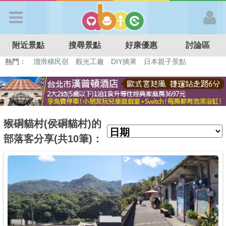
歡迎加入
附近景點
搜尋景點
好康優惠
討論區
APP登入
熱門：
溜滑梯民宿
觀光工廠
DIY摘果
日本親子景點
特色遊戲場
親子住房優惠
台北親子餐廳
溫泉泡湯SPA
首 頁
搜尋景點
猴硐貓村(侯硐貓村)的
部落客分享(共10筆)：
好康優惠
最新消息
最新留言