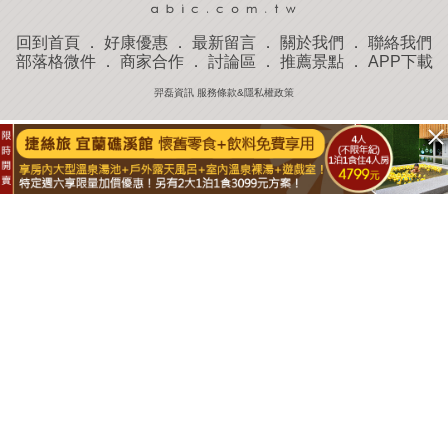
回到首頁
．
好康優惠
．
最新留言
．
關於我們
．
聯絡我們
部落格微件
．
商家合作
．
討論區
．
推薦景點
．
APP下載
羿磊資訊 服務條款&隱私權政策
收藏
評分
去過
附近景點
部落客分享