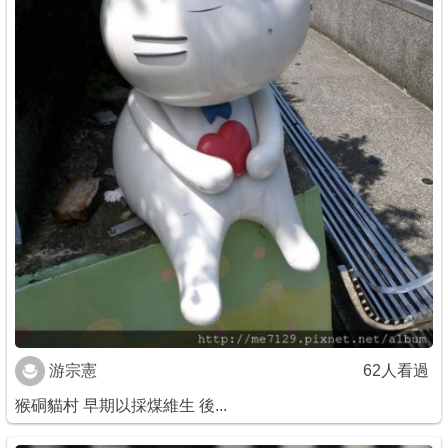
游宗憲
62人看過
猴硐貓村 早期以採煤維生 後...