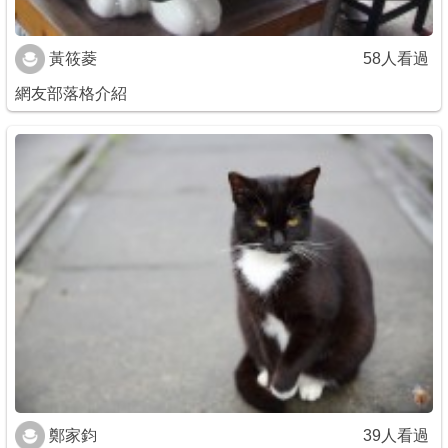
黃筱菱
58人看過
網友部落格介紹
鄭家鈞
39人看過