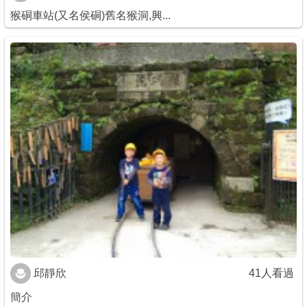
猴硐車站(又名侯硐)舊名猴洞,興...
邱靜欣
41人看過
簡介