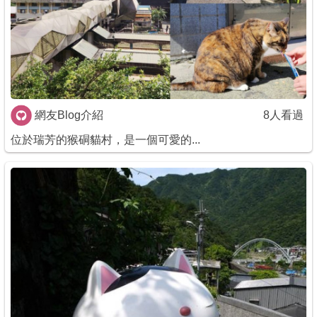
商家合作
推薦景點
討論區
網友Blog介紹
8人看過
位於瑞芳的猴硐貓村，是一個可愛的...
聯絡我們
APP下載