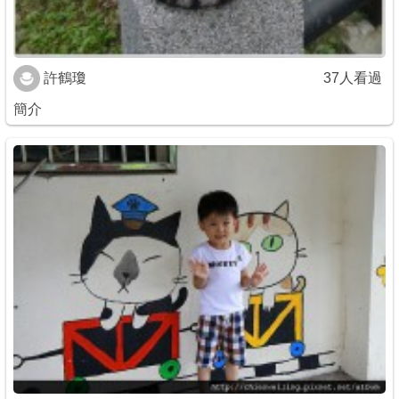
許鶴瓊
37人看過
簡介