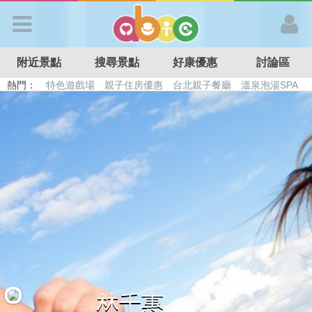
歡迎加入
附近景點
搜尋景點
好康優惠
討論區
APP登入
熱門：
特色遊戲場
親子住房優惠
台北親子餐廳
溫泉泡湯SPA
溜滑梯民宿
觀光工廠
DIY摘果
日本親子景點
首 頁
搜尋景點
好康優惠
最新消息
最新留言
林千惠