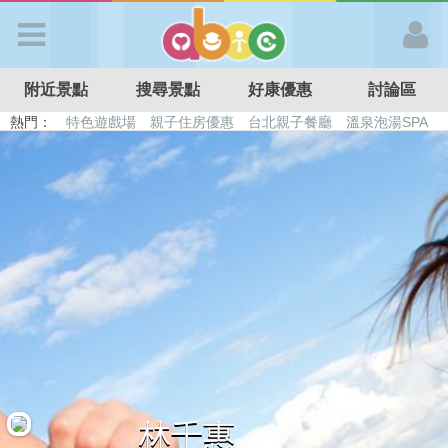
歡迎加入
附近景點
搜尋景點
好康優惠
討論區
APP登入
熱門：
特色遊戲場
親子住房優惠
台北親子餐廳
溫泉泡湯SPA
溜滑梯民宿
觀光工廠
DIY摘果
日本親子景點
首 頁
搜尋景點
好康優惠
最新消息
最新留言
林千惠