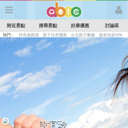
歡迎加入
附近景點
搜尋景點
好康優惠
討論區
APP登入
熱門：
特色遊戲場
親子住房優惠
台北親子餐廳
溫泉泡湯SPA
溜滑梯民宿
觀光工廠
DIY摘果
日本親子景點
首 頁
搜尋景點
好康優惠
最新消息
最新留言
謝宜玲