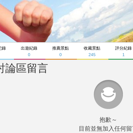
紀錄
出遊紀錄
推薦景點
收藏景點
評分紀錄
0
0
245
1
討論區留言
抱歉～
目前並無加入任何留