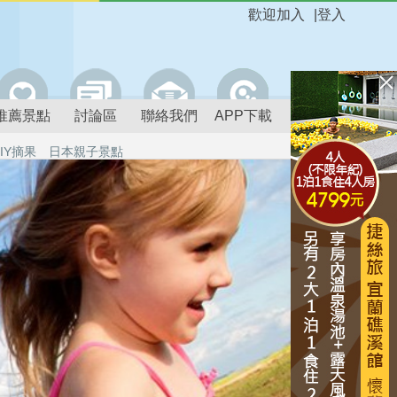
歡迎加入
|
登入
推薦景點
討論區
聯絡我們
APP下載
IY摘果
日本親子景點