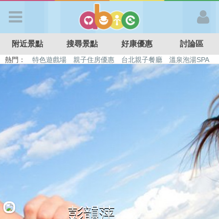
歡迎加入
附近景點
搜尋景點
好康優惠
討論區
APP登入
熱門：
特色遊戲場
親子住房優惠
台北親子餐廳
溫泉泡湯SPA
溜滑梯民宿
觀光工廠
DIY摘果
日本親子景點
首 頁
搜尋景點
好康優惠
最新消息
最新留言
彭韻萍